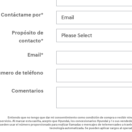
Contáctame por
*
Propósito de
contacto
*
Email
*
mero de teléfono
Comentarios
Entiendo que no tengo que dar mi consentimiento como condición de compra o recibir ni
servicio. Al marcar esta casilla, acepto que Hyundai, los concesionarios Hyundai y / o sus vended
ueden usar el número proporcionado para realizar llamadas o mensajes de telemercadeo a travé
tecnología automatizada. Se pueden aplicar cargos al opera