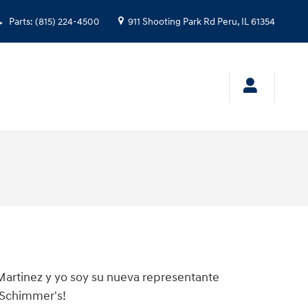
Parts
:
(815) 224-4500
911 Shooting Park Rd
Peru
,
IL
61354
artinez y yo soy su nueva representante
 Schimmer's!