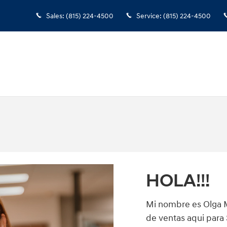
Sales
:
(815) 224-4500
Service
:
(815) 224-4500
HOLA!!!
Mi nombre es Olga M
de ventas aqui para