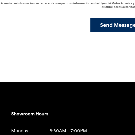
Al enviar su información, usted acepta compartir su información entre Hyundai Motor America y
distribuidores autoriza
Send Messag
Showroom Hours
Monday
8:30AM - 7:00PM